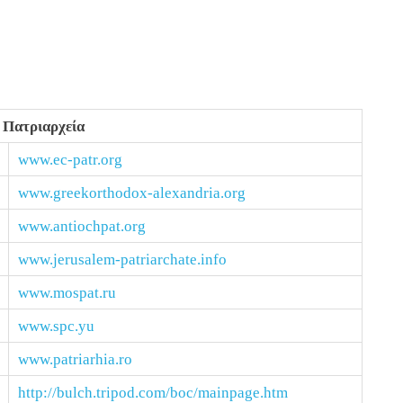
 Πατριαρχεία
www.ec-patr.org
www.greekorthodox-alexandria.org
www.antiochpat.org
www.jerusalem-patriarchate.info
www.mospat.ru
www.spc.yu
www.patriarhia.ro
http://bulch.tripod.com/boc/mainpage.htm