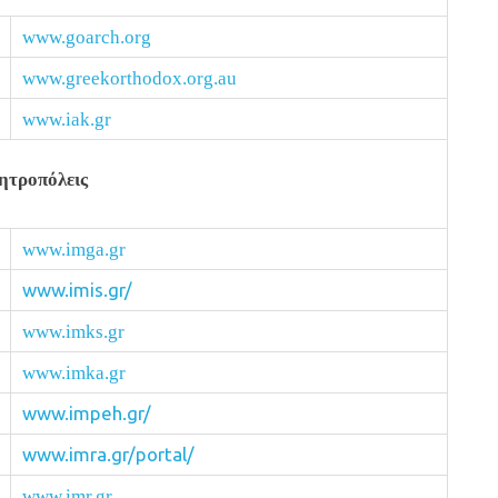
www.goarch.org
www.greekorthodox.org.au
www.iak.gr
ητροπόλεις
www.imga.gr
www.imis.gr/
www.imks.gr
www.imka.gr
www.impeh.gr/
www.imra.gr/portal/
www.imr.gr