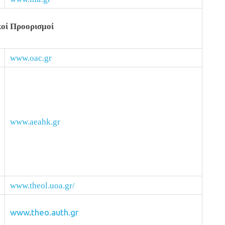
κοί Προορισμοί
www.oac.gr
www.aeahk.gr
www.theol.uoa.gr/
www
.
theo.auth.gr