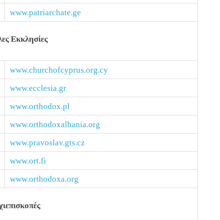
www.patriarchate.ge
ες Εκκλησίες
www.churchofcyprus.org.cy
www.ecclesia.gr
www.orthodox.pl
www.orthodoxalbania.org
www.pravoslav.gts.cz
www.ort.fi
www.orthodoxa.org
χιεπισκοπές