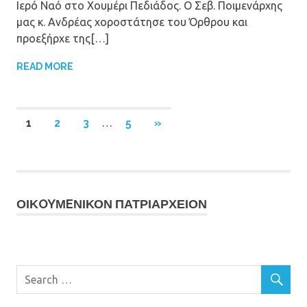
Ιερό Ναό στο Χουμέρι Πεδιάδος. Ο Σεβ. Ποιμενάρχης
μας κ. Ανδρέας χοροστάτησε του Όρθρου και
προεξήρχε της[…]
READ MORE
1
2
3
…
5
NEXT
»
Πλοήγηση
POSTS
άρθρων
ΟΙΚOYΜEΝΙΚΟΝ ΠΑΤΡΙΑΡΧΕΙΟΝ