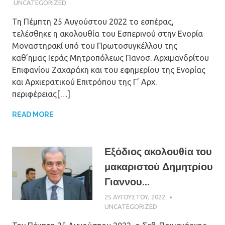
ΠΑΠΑΪΩΆΝΝΟΥ
UNCATEGORIZED
Τη Πέμπτη 25 Αυγούστου 2022 το εσπέρας,
τελέσθηκε η ακολουθία του Εσπερινού στην Ενορία
Μοναστηρακί υπό του Πρωτοσυγκέλλου της
καθ’ημας Ιεράς Μητροπόλεως Πανοσ. Αρχιμανδρίτου
Επιφανίου Ζαχαράκη και του εφημερίου της Ενορίας
και Αρχιερατικού Επιτρόπου της Γ’ Αρχ.
περιφέρειας[…]
READ MORE
Εξόδιος ακολουθία του
μακαριστού Δημητρίου
Γιαννου...
25 ΑΥΓΟΎΣΤΟΥ, 2022
ΠΑΤΉΡ ΜΙΧΑΉΛ
ΠΑΠΑΪΩΆΝΝΟΥ
UNCATEGORIZED