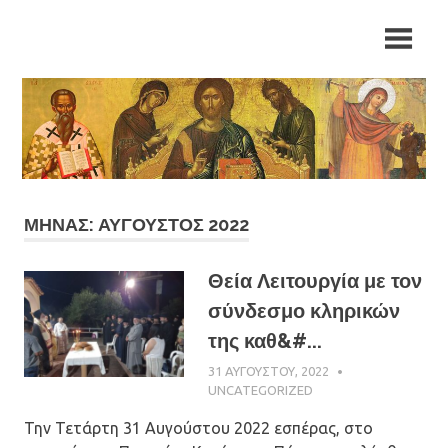
Skip
Ιερά
Ιερά
to
Μητρόπολη
content
Αρκαλοχωρίου,
Μητρόπολη
Καστελλίου
και
Αρκαλοχωρίου,
Βιάννου
Καστελλίου
και
ΜΉΝΑΣ: ΑΎΓΟΥΣΤΟΣ 2022
Βιάννου
Θεία Λειτουργία με τον
σύνδεσμο κληρικών
της καθ&#...
31 ΑΥΓΟΎΣΤΟΥ, 2022
ΠΑΤΉΡ ΜΙΧΑΉΛ
ΠΑΠΑΪΩΆΝΝΟΥ
UNCATEGORIZED
Την Τετάρτη 31 Αυγούστου 2022 εσπέρας, στο