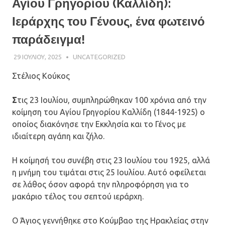
Αγίου Γρηγορίου (Καλλίδη):
Ιεράρχης του Γένους, ένα φωτεινό
παράδειγμα!
29 ΙΟΥΛΊΟΥ, 2025
ΠΑΤΉΡ ΜΙΧΑΉΛ ΠΑΠΑΪΩΆΝΝΟΥ
UNCATEGORIZED
Στέλιος Κούκος
Σ
τις 23 Ιουλίου, συμπληρώθηκαν 100 χρόνια από την
κοίμηση του Αγίου Γρηγορίου Καλλίδη (1844-1925) ο
οποίος διακόνησε την Εκκλησία και το Γένος με
ιδιαίτερη αγάπη και ζήλο.
Η κοίμησή του συνέβη στις 23 Ιουλίου του 1925, αλλά
η μνήμη του τιμάται στις 25 Ιουλίου. Αυτό οφείλεται
σε λάθος όσον αφορά την πληροφόρηση για το
μακάριο τέλος του σεπτού ιεράρχη.
Ο Άγιος γεννήθηκε στο Κούμβαο της Ηρακλείας στην