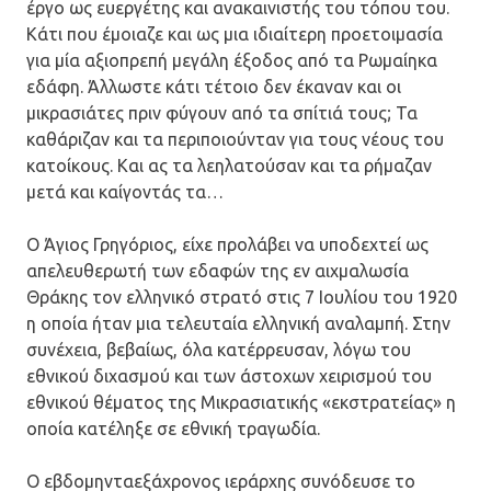
έργο ως ευεργέτης και ανακαινιστής του τόπου του.
Κάτι που έμοιαζε και ως μια ιδιαίτερη προετοιμασία
για μία αξιοπρεπή μεγάλη έξοδος από τα Ρωμαίηκα
εδάφη. Άλλωστε κάτι τέτοιο δεν έκαναν και οι
μικρασιάτες πριν φύγουν από τα σπίτιά τους; Τα
καθάριζαν και τα περιποιούνταν για τους νέους του
κατοίκους. Και ας τα λεηλατούσαν και τα ρήμαζαν
μετά και καίγοντάς τα…
Ο Άγιος Γρηγόριος, είχε προλάβει να υποδεχτεί ως
απελευθερωτή των εδαφών της εν αιχμαλωσία
Θράκης τον ελληνικό στρατό στις 7 Ιουλίου του 1920
η οποία ήταν μια τελευταία ελληνική αναλαμπή. Στην
συνέχεια, βεβαίως, όλα κατέρρευσαν, λόγω του
εθνικού διχασμού και των άστοχων χειρισμού του
εθνικού θέματος της Μικρασιατικής «εκστρατείας» η
οποία κατέληξε σε εθνική τραγωδία.
Ο εβδομηνταεξάχρονος ιεράρχης συνόδευσε το