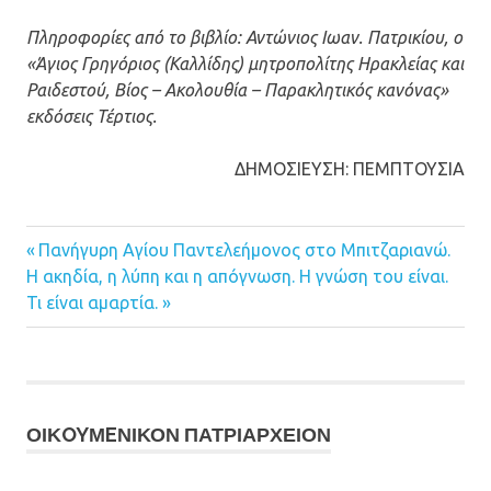
Πληροφορίες από το βιβλίο: Αντώνιος Ιωαν. Πατρικίου, ο
«Άγιος Γρηγόριος (Καλλίδης) μητροπολίτης Ηρακλείας και
Ραιδεστού, Βίος – Ακολουθία – Παρακλητικός κανόνας»
εκδόσεις Τέρτιος.
ΔΗΜΟΣΙΕΥΣΗ: ΠΕΜΠΤΟΥΣΙΑ
Previous
Πανήγυρη Αγίου Παντελεήμονος στο Μπιτζαριανώ.
Πλοήγηση
Next
Η ακηδία, η λύπη και η απόγνωση. Η γνώση του είναι.
Post:
Post:
Τι είναι αμαρτία.
άρθρων
ΟΙΚOYΜEΝΙΚΟΝ ΠΑΤΡΙΑΡΧΕΙΟΝ