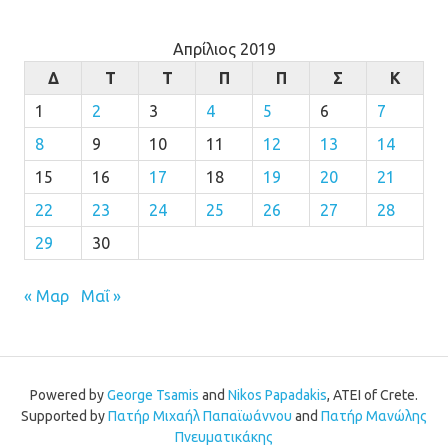
Απρίλιος 2019
Δ
Τ
Τ
Π
Π
Σ
Κ
1
2
3
4
5
6
7
8
9
10
11
12
13
14
15
16
17
18
19
20
21
22
23
24
25
26
27
28
29
30
« Μαρ
Μαΐ »
Powered by
George Tsamis
and
Nikos Papadakis
, ATEI of Crete.
Supported by
Πατήρ Μιχαήλ Παπαϊωάννου
and
Πατήρ Μανώλης
Πνευματικάκης