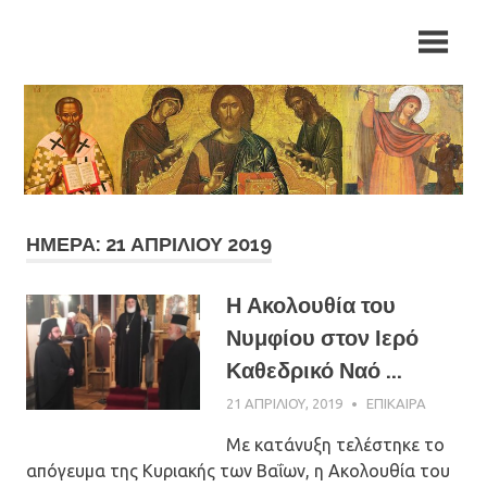
Skip
Ιερά
Ιερά
to
Μητρόπολη
content
Αρκαλοχωρίου,
Μητρόπολη
Καστελλίου
και
Αρκαλοχωρίου,
Βιάννου
Καστελλίου
και
ΗΜΈΡΑ: 21 ΑΠΡΙΛΊΟΥ 2019
Βιάννου
Η Ακολουθία του
Νυμφίου στον Ιερό
Καθεδρικό Ναό ...
21 ΑΠΡΙΛΊΟΥ, 2019
ΠΑΤΉΡ ΜΙΧΑΉΛ
ΕΠΊΚΑΙΡΑ
ΠΑΠΑΪΩΆΝΝΟΥ
Με κατάνυξη τελέστηκε το
απόγευμα της Κυριακής των Βαΐων, η Ακολουθία του