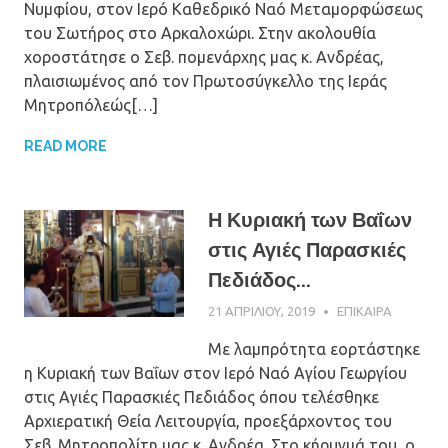
Νυμφίου, στον Ιερό Καθεδρικό Ναό Μεταμορφώσεως
του Σωτήρος στο Αρκαλοχώρι. Στην ακολουθία
χοροστάτησε ο Σεβ. πομενάρχης μας κ. Ανδρέας,
πλαισιωμένος από τον Πρωτοσύγκελλο της Ιεράς
Μητροπόλεώς[…]
READ MORE
Η Κυριακή των Βαΐων
στις Αγιές Παρασκιές
Πεδιάδος...
21 ΑΠΡΙΛΊΟΥ, 2019
ΠΑΤΉΡ ΜΙΧΑΉΛ
ΕΠΊΚΑΙΡΑ
ΠΑΠΑΪΩΆΝΝΟΥ
Με λαμπρότητα εορτάστηκε
η Κυριακή των Βαΐων στον Ιερό Ναό Αγίου Γεωργίου
στις Αγιές Παρασκιές Πεδιάδος όπου τελέσθηκε
Αρχιερατική Θεία Λειτουργία, προεξάρχοντος του
Σεβ. Μητροπολίτη μας κ. Ανδρέα. Στο κήρυγμά του, ο