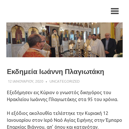
Skip
Ιερά
Ιερά
to
Μητρόπολη
content
Αρκαλοχωρίου,
Μητρόπολη
Καστελλίου
και
Αρκαλοχωρίου,
Βιάννου
Καστελλίου
και
Εκδημεία Ιωάννη Πλαγιωτάκη
Βιάννου
12 ΙΑΝΟΥΑΡΊΟΥ, 2020
ΠΑΤΉΡ ΜΙΧΑΉΛ ΠΑΠΑΪΩΆΝΝΟΥ
UNCATEGORIZED
Εξεδήμησεν εις Κύριον ο γνωστός δικηγόρος του
Ηρακλείου Ιωάννης Πλαγιωτάκης στα 95 του χρόνια.
Η εξόδιος ακολουθία τελέστηκε την Κυριακή 12
Ιανουαρίου στον Ιερό Ναό Αγίας Ειρήνης στην Έμπαρο
Επαρχίας Βιάννου, απ’ όπου και καταγόταν.