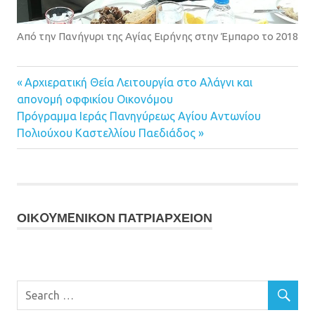
Από την Πανήγυρι της Αγίας Ειρήνης στην Έμπαρο το 2018
Previous
Αρχιερατική Θεία Λειτουργία στο Αλάγνι και
Πλοήγηση
απονομή οφφικίου Οικονόμου
Post:
Next
Πρόγραμμα Ιεράς Πανηγύρεως Αγίου Αντωνίου
άρθρων
Post:
Πολιούχου Καστελλίου Παεδιάδος
ΟΙΚOYΜEΝΙΚΟΝ ΠΑΤΡΙΑΡΧΕΙΟΝ