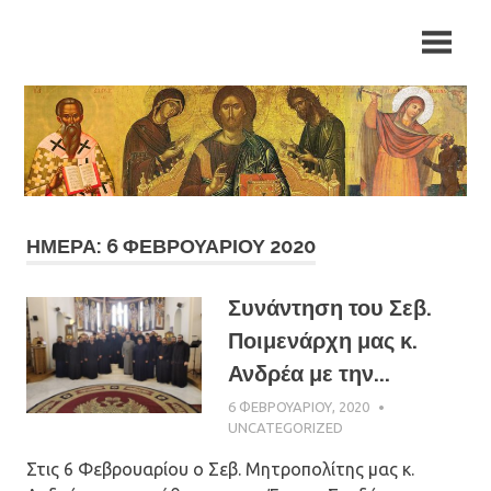
Skip
Ιερά
Ιερά
to
Μητρόπολη
content
Αρκαλοχωρίου,
Μητρόπολη
Καστελλίου
και
Αρκαλοχωρίου,
Βιάννου
Καστελλίου
και
ΗΜΈΡΑ: 6 ΦΕΒΡΟΥΑΡΊΟΥ 2020
Βιάννου
Συνάντηση του Σεβ.
Ποιμενάρχη μας κ.
Ανδρέα με την...
6 ΦΕΒΡΟΥΑΡΊΟΥ, 2020
ΠΑΤΉΡ
ΜΙΧΑΉΛ
UNCATEGORIZED
ΠΑΠΑΪΩΆΝΝΟ
Στις 6 Φεβρουαρίου ο Σεβ. Μητροπολίτης μας κ.