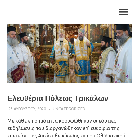
Skip
Ιερά
Ιερά
to
Μητρόπολη
content
Αρκαλοχωρίου,
Μητρόπολη
Καστελλίου
και
Αρκαλοχωρίου,
Βιάννου
Καστελλίου
και
Βιάννου
Ελευθέρια Πόλεως Τρικάλων
23 ΑΥΓΟΎΣΤΟΥ, 2020
ΠΑΤΉΡ ΜΙΧΑΉΛ ΠΑΠΑΪΩΆΝΝΟΥ
UNCATEGORIZED
Με κάθε επισημότητα κορυφώθηκαν οι εόρτιες
εκδηλώσεις που διοργανώθηκαν επ’ ευκαιρία της
επετείου της Απελευθερώσεως εκ του Οθωμανικού