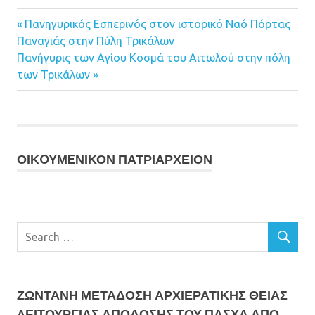
Previous
Πανηγυρικός Εσπερινός στον ιστορικό Ναό Πόρτας
Πλοήγηση
Παναγιάς στην Πύλη Τρικάλων
Post:
Next
Πανήγυρις των Αγίου Κοσμά του Αιτωλού στην πόλη
άρθρων
Post:
των Τρικάλων
ΟΙΚOYΜEΝΙΚΟΝ ΠΑΤΡΙΑΡΧΕΙΟΝ
ΖΩΝΤΑΝΗ ΜΕΤΆΔΟΣΗ ΑΡΧΙΕΡΑΤΙΚΗΣ ΘΕΙΑΣ
ΛΕΙΤΟΥΡΓΙΑΣ ΑΠΟΔΟΣΗΣ ΤΟΥ ΠΑΣΧΑ ΑΠΟ