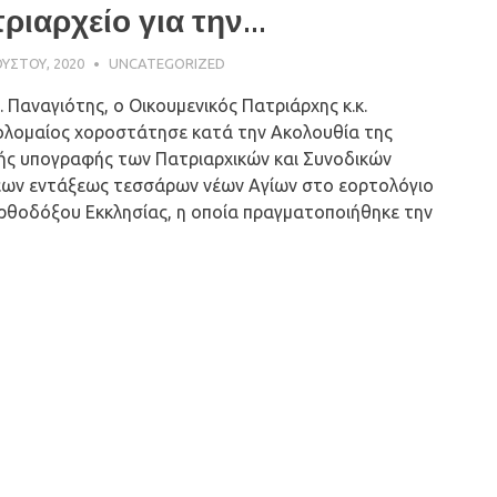
ριαρχείο για την...
ΟΎΣΤΟΥ, 2020
ΠΑΤΉΡ ΜΙΧΑΉΛ ΠΑΠΑΪΩΆΝΝΟΥ
UNCATEGORIZED
. Παναγιότης, ο Οικουμενικός Πατριάρχης κ.κ.
λομαίος χοροστάτησε κατά την Ακολουθία της
ής υπογραφής των Πατριαρχικών και Συνοδικών
ων εντάξεως τεσσάρων νέων Αγίων στο εορτολόγιο
ρθοδόξου Εκκλησίας, η οποία πραγματοποιήθηκε την