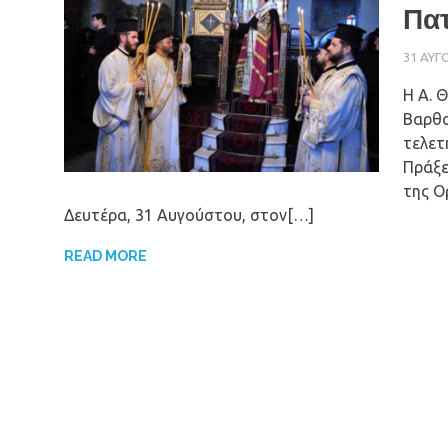
Πατ
31 ΑΥΓ
Η Α. Θ
Βαρθο
τελετ
Πράξε
της Ο
Δευτέρα, 31 Αυγούστου, στον[…]
READ MORE