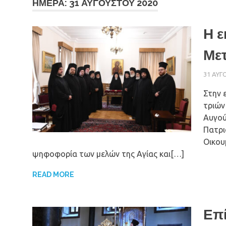
ΗΜΈΡΑ: 31 ΑΥΓΟΎΣΤΟΥ 2020
Η ε
Μετ
31 ΑΥΓ
Στην 
τριών
Αυγού
Πατρι
Οικου
ψηφοφορία των μελών της Αγίας και[…]
READ MORE
Επί