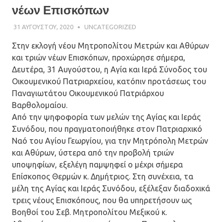
νέων Επισκόπων
31 ΑΥΓΟΎΣΤΟΥ, 2020
ΠΑΤΉΡ ΜΙΧΑΉΛ ΠΑΠΑΪΩΆΝΝΟΥ
UNCATEGORIZED
Στην εκλογή νέου Μητροπολίτου Μετρών και Αθύρων
και τριών νέων Επισκόπων, προχώρησε σήμερα,
Δευτέρα, 31 Αυγούστου, η Αγία και Ιερά Σύνοδος του
Οικουμενικού Πατριαρχείου, κατόπιν προτάσεως του
Παναγιωτάτου Οικουμενικού Πατριάρχου
Βαρθολομαίου.
Από την ψηφοφορία των μελών της Αγίας και Ιεράς
Συνόδου, που πραγματοποιήθηκε στον Πατριαρχικό
Ναό του Αγίου Γεωργίου, για την Μητρόπολη Μετρών
και Αθύρων, ύστερα από την προβολή τριών
υποψηφίων, εξελέγη παμψηφεί ο μέχρι σήμερα
Επίσκοπος Θερμών κ. Δημήτριος. Στη συνέχεια, τα
μέλη της Αγίας και Ιεράς Συνόδου, εξέλεξαν διαδοχικά
τρεις νέους Επισκόπους, που θα υπηρετήσουν ως
Βοηθοί του Σεβ. Μητροπολίτου Μεξικού κ.