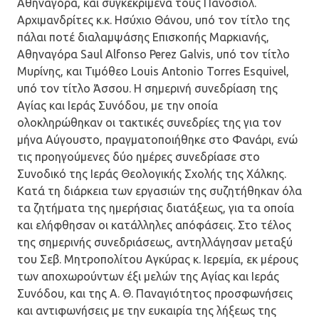
Αθηναγόρα, και συγκεκριμένα τους Πανοσιολ.
Αρχιμανδρίτες κ.κ. Ησύχιο Θάνου, υπό τον τίτλο της
πάλαι ποτέ διαλαμψάσης Επισκοπής Μαρκιανής,
Αθηναγόρα Saul Alfonso Perez Galvis, υπό τον τίτλο
Μυρίνης, και Τιμόθεο Louis Antonio Torres Esquivel,
υπό τον τίτλο Άσσου. Η σημερινή συνεδρίαση της
Αγίας και Ιεράς Συνόδου, με την οποία
ολοκληρώθηκαν οι τακτικές συνεδρίες της για τον
μήνα Αύγουστο, πραγματοποιήθηκε στο Φανάρι, ενώ
τις προηγούμενες δύο ημέρες συνεδρίασε στο
Συνοδικό της Ιεράς Θεολογικής Σχολής της Χάλκης.
Κατά τη διάρκεια των εργασιών της συζητήθηκαν όλα
τα ζητήματα της ημερήσιας διατάξεως, για τα οποία
και ελήφθησαν οι κατάλληλες απόφάσεις. Στο τέλος
της σημερινής συνεδριάσεως, αντηλλάγησαν μεταξύ
του Σεβ. Μητροπολίτου Αγκύρας κ. Ιερεμία, εκ μέρους
των αποχωρούντων έξι μελών της Αγίας και Ιεράς
Συνόδου, και της Α. Θ. Παναγιότητος προσφωνήσεις
και αντιφωνήσεις με την ευκαιρία της λήξεως της