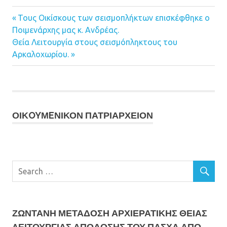
Previous
Τους Οικίσκους των σεισμοπλήκτων επισκέφθηκε ο
Πλοήγηση
Ποιμενάρχης μας κ. Ανδρέας.
Post:
Next
Θεία Λειτουργία στους σεισμόπληκτους του
άρθρων
Post:
Αρκαλοχωρίου.
ΟΙΚOYΜEΝΙΚΟΝ ΠΑΤΡΙΑΡΧΕΙΟΝ
ΖΩΝΤΑΝΗ ΜΕΤΆΔΟΣΗ ΑΡΧΙΕΡΑΤΙΚΗΣ ΘΕΙΑΣ
ΛΕΙΤΟΥΡΓΙΑΣ ΑΠΟΔΟΣΗΣ ΤΟΥ ΠΑΣΧΑ ΑΠΟ