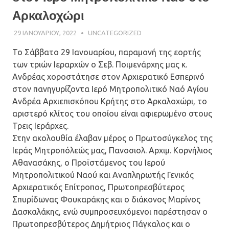
Αρκαλοχώρι
29 ΙΑΝΟΥΑΡΊΟΥ, 2022
ΠΑΤΉΡ ΜΙΧΑΉΛ ΠΑΠΑΪΩΆΝΝΟΥ
UNCATEGORIZED
Το Σάββατο 29 Ιανουαρίου, παραμονή της εορτής
των τριών Ιεραρχών ο Σεβ. Ποιμενάρχης μας κ.
Ανδρέας χοροστάτησε στον Αρχιερατικό Εσπερινό
στον πανηγυρίζοντα Ιερό Μητροπολιτικό Ναό Αγίου
Ανδρέα Αρχιεπισκόπου Κρήτης στο Αρκαλοχώρι, το
αριστερό κλίτος του οποίου είναι αφιερωμένο στους
Τρεις Ιεράρχες.
Στην ακολουθία έλαβαν μέρος ο Πρωτοσύγκελος της
Ιεράς Μητροπόλεώς μας, Πανοσιολ. Αρχιμ. Κορνήλιος
Αθανασάκης, ο Προϊστάμενος του Ιερού
Μητροπολιτικού Ναού και Αναπληρωτής Γενικός
Αρχιερατικός Επίτροπος, Πρωτοπρεσβύτερος
Σπυρίδωνας Φουκαράκης και ο διάκονος Μαρίνος
Δασκαλάκης, ενώ συμπροσευχόμενοι παρέστησαν ο
Πρωτοπρεσβύτερος Δημήτριος Πάγκαλος και ο