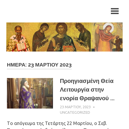
Skip
Ιερά
Ιερά
to
Μητρόπολη
content
Αρκαλοχωρίου,
Μητρόπολη
Καστελλίου
και
Αρκαλοχωρίου,
Βιάννου
Καστελλίου
και
ΗΜΈΡΑ: 23 ΜΑΡΤΊΟΥ 2023
Βιάννου
Προηγιασμένη Θεία
Λειτουργία στην
ενορία Θραψανού ...
23 ΜΑΡΤΊΟΥ, 2023
ΠΑΤΉΡ ΜΙΧΑΉΛ
ΠΑΠΑΪΩΆΝΝΟΥ
UNCATEGORIZED
Tο απόγευμα της Τετάρτης 22 Μαρτίου, ο Σεβ.