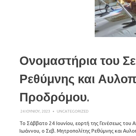
Ονομαστήρια του Σε
Ρεθύμνης και Αυλοπ
Προδρόμου.
24 ΙΟΥΝΊΟΥ, 2023
ΠΑΤΉΡ ΜΙΧΑΉΛ ΠΑΠΑΪΩΆΝΝΟΥ
UNCATEGORIZED
Το Σάββατο 24 Ιουνίου, εορτή της Γενέσεως του
Ιωάννου, ο Σεβ. Μητροπολίτης Ρεθύμνης και Αυλ