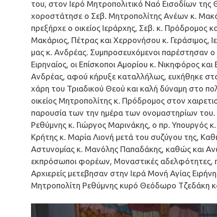
του, στον Ιερό Μητροπολιτικό Ναό Εισοδίων της
χοροστάτησε ο Σεβ. Μητροπολίτης Ανέων κ. Μακάρ
πρεξήρχε ο οικείος Ιεράρχης, Σεβ. κ. Πρόδρομος κ
Μακάριος, Πέτρας και Χερρονήσου κ. Γεράσιμος, Ιε
μας κ. Ανδρέας. Συμπροσευχόμενοι παρέστησαν ο 
Ειρηναίος, οι Επίσκοποι Αμορίου κ. Νικηφόρος και 
Ανδρέας, αφού κήρυξε καταλλήλως, ευχήθηκε στο
χάρη του Τριαδικού Θεού και καλή δύναμη στο πο
οικείος Μητροπολίτης κ. Πρόδρομος στον χαιρετισ
παρουσία των την ημέρα των ονομαστηρίων του.
Ρεθύμνης κ. Γιώργος Μαρινάκης, ο πρ. Υπουργός κ
Κρήτης κ. Μαρία Λιονή μετά του συζύγου της, Καθ
Αστυνομίας κ. Μανόλης Παπαδάκης, καθώς και Αν
εκπρόσωποι φορέων, Μοναστικές αδελφότητες, πλή
Αρχιερείς μετεβησαν στην Ιερά Μονή Αγίας Ειρήν
Μητροπολίτη Ρεθύμνης κυρό Θεόδωρο Τζεδάκη κα