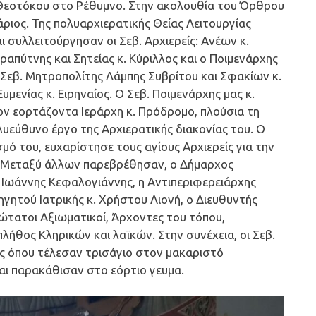
 Θεοτόκου στο Ρέθυμνο. Στην ακολουθία του Όρθρου
ιος. Της πολυαρχιερατικής Θείας Λειτουργίας
αι συλλειτούργησαν οι Σεβ. Αρχιερείς: Ανέων κ.
ραπύτνης και Σητείας κ. Κύριλλος και ο Ποιμενάρχης
Σεβ. Μητροπολίτης Λάμπης Συβρίτου και Σφακίων κ.
Ευμενίας κ. Ειρηναίος. Ο Σεβ. Ποιμενάρχης μας κ.
ν εορτάζοντα Ιεράρχη κ. Πρόδρομο, πλούσια τη
λυεύθυνο έργο της Αρχιερατικής διακονίας του. Ο
μό του, ευχαρίστησε τους αγίους Αρχιερείς για την
 Μεταξύ άλλων παρεβρέθησαν, ο Δήμαρχος
. Ιωάννης Κεφαλογιάννης, η Αντιπεριφερειάρχης
ηγητού Ιατρικής κ. Χρήστου Λιονή, ο Διευθυντής
ώτατοι Αξιωματικοί, Άρχοντες του τόπου,
θος Κληρικών και λαϊκών. Στην συνέχεια, οι Σεβ.
ης όπου τέλεσαν τρισάγιο στον μακαριστό
ι παρακάθισαν στο εόρτιο γευμα.