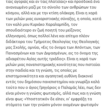
ταις αγοραίς και εν ταις πλατείαις» και προσδοκά ένα
ανανεωμένο μαζί με το σύνολο των ανθρώπων του
κόσμου, αλλά και με την κτίση ολάκερη. Είναι η χαρά
των μελών μιας ευχαριστιακής σύναξης, η οποία, κατά
τον καλό μου Κυριάκο Χαραλαμπίδη, τον
σπουδαιότερο εν ζωή ποιητή του μείζονος
ελληνισμού, όπως πολλοί λένε και επίτιμο πλέον
διδάκτορα του Τμήματος Θεολογίας της Θεολογικής
μας Σχολής, ομνύει, «Εις το όνομα των Απόντων, των
Πεινασμένων και των Διψασμένων, εις το όνομα της
αδιαιρέτου Αγίας αυτής τριάδος». Είναι η χαρά των
μελών μιας πανεπιστημιακής κοινότητας που πιστεύει
στην παιδεία και τη γνώση, τις οποίες με
επιστημονικότητα και αγαπητική ευθύνη διακονεί
εντός του δημόσιου πανεπιστημίου και γνωρίζει καλά
τούτο που ο άγιος Γρηγόριος ο Παλαμάς λέει, πως δεν
είναι μόνον η γνώσις φωτισμός, αλλά πως και η γνώση
είναι φως· «Υποστατικόν δε είπεν, ιν’ εμφράξη τα
στόματα των την γνώσιν μόνον οιομένων φωτισμόν