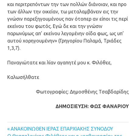
και περιτρεπόντων την των πολλών διάνοιαν, και προ
των άλλων την οικείαν, τω μεταλαμβάνειν εις την
γνώσιν παρεξηγουμένους παν ότοπερ αν είποι τις περί
εκείνου του φωτός. Εγώ δε και την γνώσιν
παρωνύμως απ’ εκείνου λεγομένην οίδα φως, ως υπ’
αυτού χορηγουμένην» (Γρηγορίου Παλαμά, Τριάδες
1,3,7).
Παναγιώτατε και λίαν αγαπητέ μου κ. Φιλόθεε,
Καλωσήλθατε
Φωτογραφίες: Δημοσθένης Τσαβδαρίδης
ΔΗΜΟΣΙΕΥΣΗ: ΦΩΣ ΦΑΝΑΡΙΟΥ
Previous
ΑΝΑΚΟΙΝΩΘΕΝ ΙΕΡΑΣ ΕΠΑΡΧΙΑΚΗΣ ΣΥΝΟΔΟΥ