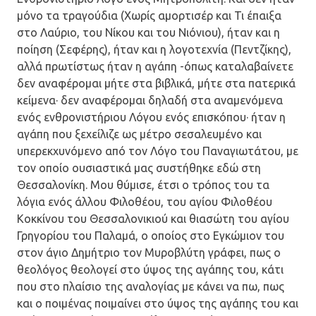
μόνο τα τραγούδια (Χωρίς αμορτισέρ και Τι έπαιξα
στο Λαύριο, του Νίκου και του Νιόνιου), ήταν και η
ποίηση (Σεφέρης), ήταν και η λογοτεχνία (Πεντζίκης),
αλλά πρωτίστως ήταν η αγάπη -όπως καταλαβαίνετε
δεν αναφέρομαι μήτε στα βιβλικά, μήτε στα πατερικά
κείμενα· δεν αναφέρομαι δηλαδή στα αναμενόμενα
ενός ενθρονιστήριου Λόγου ενός επισκόπου· ήταν η
αγάπη που ξεχείλιζε ως μέτρο σεσαλευμένο και
υπερεκχυνόμενο από τον Λόγο του Παναγιωτάτου, με
τον οποίο ουσιαστικά μας συστήθηκε εδώ στη
Θεσσαλονίκη. Μου θύμισε, έτσι ο τρόπος του τα
λόγια ενός άλλου Φιλοθέου, του αγίου Φιλοθέου
Κοκκίνου του Θεσσαλονικιού και θιασώτη του αγίου
Γρηγορίου του Παλαμά, ο οποίος στο Εγκώμιον του
στον άγιο Δημήτριο τον Μυροβλύτη γράφει, πως ο
θεολόγος θεολογεί στο ύψος της αγάπης του, κάτι
που στο πλαίσιο της αναλογίας με κάνει να πω, πως
και ο ποιμένας ποιμαίνει στο ύψος της αγάπης του και