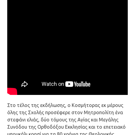
Στο τέλος της εκδήλωσης, ο Κοσμήτορας εκ μέρους
όλης της Σχολής προσέφερε στον Μητροπολίτη ένα
στεφάνι ελιάς, δύο τόμους της Αγίας και Μεγάλης
Συνόδου της Ορθοδόξου Εκκλησίας και το επετειακό
μπουκάλι κρασί για τα 80 χρόνια της Θεολογικής