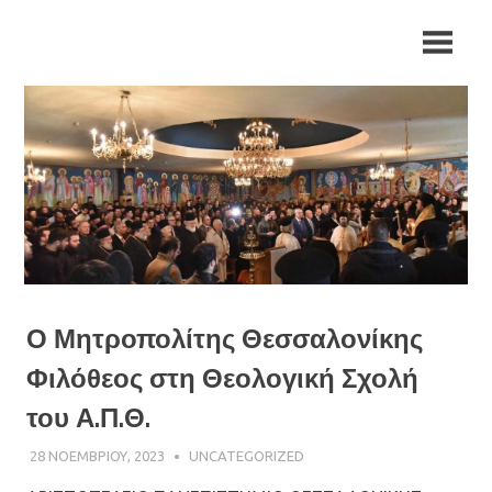
Skip
Ιερά
Ιερά
to
Μητρόπολη
content
Αρκαλοχωρίου,
Μητρόπολη
Καστελλίου
και
Αρκαλοχωρίου,
Βιάννου
Καστελλίου
και
Βιάννου
Ο Μητροπολίτης Θεσσαλονίκης
Φιλόθεος στη Θεολογική Σχολή
του Α.Π.Θ.
28 ΝΟΕΜΒΡΊΟΥ, 2023
ΠΑΤΉΡ ΜΙΧΑΉΛ ΠΑΠΑΪΩΆΝΝΟΥ
UNCATEGORIZED