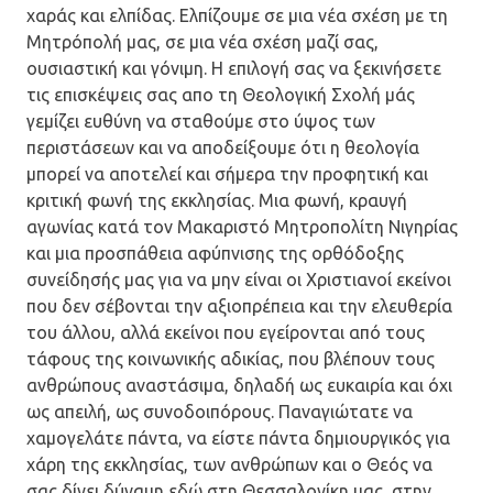
χαράς και ελπίδας. Ελπίζουμε σε μια νέα σχέση με τη
Μητρόπολή μας, σε μια νέα σχέση μαζί σας,
ουσιαστική και γόνιμη. Η επιλογή σας να ξεκινήσετε
τις επισκέψεις σας απο τη Θεολογική Σχολή μάς
γεμίζει ευθύνη να σταθούμε στο ύψος των
περιστάσεων και να αποδείξουμε ότι η θεολογία
μπορεί να αποτελεί και σήμερα την προφητική και
κριτική φωνή της εκκλησίας. Μια φωνή, κραυγή
αγωνίας κατά τον Μακαριστό Μητροπολίτη Νιγηρίας
και μια προσπάθεια αφύπνισης της ορθόδοξης
συνείδησής μας για να μην είναι οι Χριστιανοί εκείνοι
που δεν σέβονται την αξιοπρέπεια και την ελευθερία
του άλλου, αλλά εκείνοι που εγείρονται από τους
τάφους της κοινωνικής αδικίας, που βλέπουν τους
ανθρώπους αναστάσιμα, δηλαδή ως ευκαιρία και όχι
ως απειλή, ως συνοδοιπόρους. Παναγιώτατε να
χαμογελάτε πάντα, να είστε πάντα δημιουργικός για
χάρη της εκκλησίας, των ανθρώπων και ο Θεός να
σας δίνει δύναμη εδώ στη Θεσσαλονίκη μας, στην