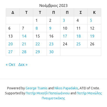
Νοέμβριος 2023
Δ
Τ
Τ
Π
Π
Σ
Κ
1
2
3
4
5
6
7
8
9
10
11
12
13
14
15
16
17
18
19
20
21
22
23
24
25
26
27
28
29
30
« Οκτ
Δεκ »
Powered by
George Tsamis
and
Nikos Papadakis
, ATEI of Crete.
Supported by
Πατήρ Μιχαήλ Παπαϊωάννου
and
Πατήρ Μανώλης
Πνευματικάκης