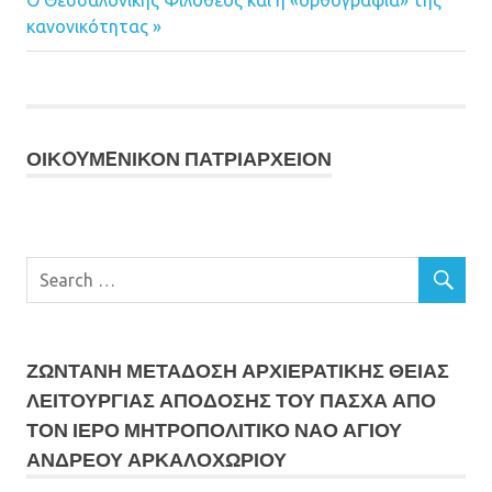
Πλοήγηση
Next
Ο Θεσσαλονίκης Φιλόθεος και η «ορθογραφία» της
Post:
Post:
κανονικότητας
άρθρων
ΟΙΚOYΜEΝΙΚΟΝ ΠΑΤΡΙΑΡΧΕΙΟΝ
ΖΩΝΤΑΝΗ ΜΕΤΆΔΟΣΗ ΑΡΧΙΕΡΑΤΙΚΗΣ ΘΕΙΑΣ
ΛΕΙΤΟΥΡΓΙΑΣ ΑΠΟΔΟΣΗΣ ΤΟΥ ΠΑΣΧΑ ΑΠΟ
ΤΟΝ ΙΕΡΟ ΜΗΤΡΟΠΟΛΙΤΙΚΟ ΝΑΟ ΑΓΙΟΥ
ΑΝΔΡΕΟΥ ΑΡΚΑΛΟΧΩΡΙΟΥ