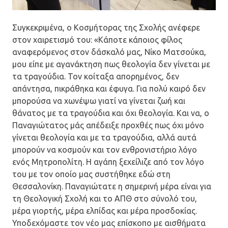
Συγκεκριμένα, ο Κοσμήτορας της Σχολής ανέφερε
στον χαιρετισμό του: «Κάποτε κάποιος φίλος
αναφερόμενος στον δάσκαλό μας, Νίκο Ματσούκα,
μου είπε με αγανάκτηση πως θεολογία δεν γίνεται με
τα τραγούδια. Τον κοίταξα απορημένος, δεν
απάντησα, πικράθηκα και έφυγα. Για πολύ καιρό δεν
μπορούσα να χωνέψω γιατί να γίνεται ζωή και
θάνατος με τα τραγούδια και όχι θεολογία. Και να, ο
Παναγιώτατος μάς απέδειξε προχθές πως όχι μόνο
γίνεται θεολογία και με τα τραγούδια, αλλά αυτά
μπορούν να κοσμούν και τον ενθρονιστήριο λόγο
ενός Μητροπολίτη. Η αγάπη ξεχείλιζε από τον λόγο
του με τον οποίο μας συστήθηκε εδώ στη
Θεσσαλονίκη. Παναγιώτατε η σημερινή μέρα είναι για
τη Θεολογική Σχολή και το ΑΠΘ στο σύνολό του,
μέρα γιορτής, μέρα ελπίδας και μέρα προσδοκίας.
Υποδεχόμαστε τον νέο μας επίσκοπο με αισθήματα