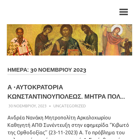
Skip
Ιερά
Ιερά
to
Μητρόπολη
content
Αρκαλοχωρίου,
Μητρόπολη
Καστελλίου
και
Αρκαλοχωρίου,
Βιάννου
Καστελλίου
και
ΗΜΈΡΑ: 30 ΝΟΕΜΒΡΊΟΥ 2023
Βιάννου
Α •ΑΥΤΟΚΡΑΤΟΡΙΑ
ΚΩΝΣΤΑΝΤΙΝΟΥΠΟΛΕΩΣ. ΜΗΤΡΑ ΠΟΛ...
30 ΝΟΕΜΒΡΊΟΥ, 2023
ΠΑΤΉΡ ΜΙΧΑΉΛ ΠΑΠΑΪΩΆΝΝΟΥ
UNCATEGORIZED
Ανδρέα Νανάκη Μητροπολίτη Αρκαλοχωρίου
Καθηγητή ΑΠΘ Συνέντευξη στην εφημερίδα ‘’Κιβωτό
της Ορθοδοξίας’’ (23-11-2023) Α. Το πρόβλημα του