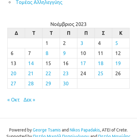
Τομέας Αλληλεγγύης
Νοέμβριος 2023
Δ
Τ
Τ
Π
Π
Σ
Κ
1
2
3
4
5
6
7
8
9
10
11
12
13
14
15
16
17
18
19
20
21
22
23
24
25
26
27
28
29
30
« Οκτ
Δεκ »
Powered by
George Tsamis
and
Nikos Papadakis
, ATEI of Crete.
Supported by
Πατήρ Μιχαήλ Παπαϊωάννου
and
Πατήρ Μανώλης