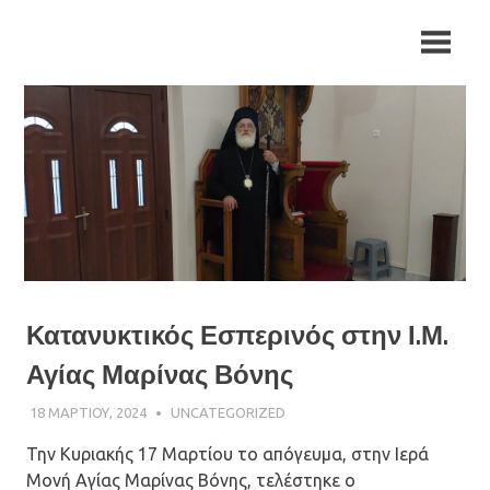
Skip
Ιερά
Ιερά
to
Μητρόπολη
content
Αρκαλοχωρίου,
Μητρόπολη
Καστελλίου
και
Αρκαλοχωρίου,
Βιάννου
Καστελλίου
και
Βιάννου
Κατανυκτικός Εσπερινός στην Ι.Μ.
Αγίας Μαρίνας Βόνης
18 ΜΑΡΤΊΟΥ, 2024
ΠΑΤΉΡ ΜΙΧΑΉΛ ΠΑΠΑΪΩΆΝΝΟΥ
UNCATEGORIZED
Την Κυριακής 17 Μαρτίου το απόγευμα, στην Ιερά
Μονή Αγίας Μαρίνας Βόνης, τελέστηκε ο