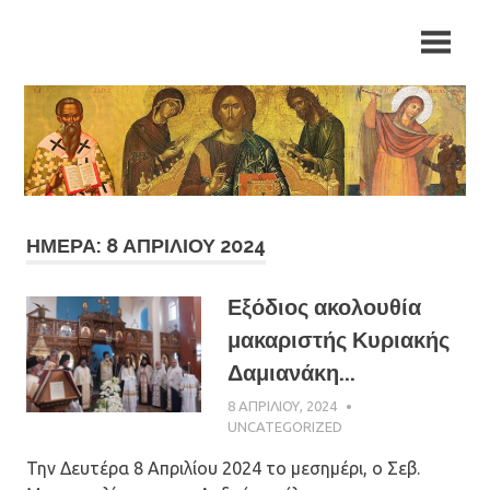
Skip
Ιερά
Ιερά
to
Μητρόπολη
content
Αρκαλοχωρίου,
Μητρόπολη
Καστελλίου
και
Αρκαλοχωρίου,
Βιάννου
Καστελλίου
και
ΗΜΈΡΑ: 8 ΑΠΡΙΛΊΟΥ 2024
Βιάννου
Εξόδιος ακολουθία
μακαριστής Κυριακής
Δαμιανάκη...
8 ΑΠΡΙΛΊΟΥ, 2024
ΠΑΤΉΡ ΜΙΧΑΉΛ
ΠΑΠΑΪΩΆΝΝΟΥ
UNCATEGORIZED
Την Δευτέρα 8 Απριλίου 2024 το μεσημέρι, ο Σεβ.