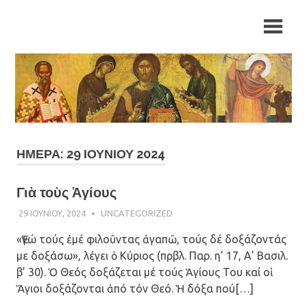
Skip
Ιερά
Ιερά
to
Μητρόπολη
content
Αρκαλοχωρίου,
Μητρόπολη
Καστελλίου
και
Αρκαλοχωρίου,
Βιάννου
Καστελλίου
και
ΗΜΈΡΑ: 29 ΙΟΥΝΊΟΥ 2024
Βιάννου
Γιὰ τοὺς Ἁγίους
29 ΙΟΥΝΊΟΥ, 2024
ΠΑΤΉΡ ΜΙΧΑΉΛ ΠΑΠΑΪΩΆΝΝΟΥ
UNCATEGORIZED
«Ἐγώ τούς ἐμέ φιλοῦντας ἀγαπῶ, τούς δέ δοξάζοντάς
με δοξάσω», λέγει ὁ Κύριος (πρβλ. Παρ. η’ 17, Α’ Βασιλ.
β’ 30). Ὁ Θεός δοξάζεται μέ τούς Ἁγίους Του καί οἱ
Ἅγιοι δοξάζονται ἀπό τόν Θεό. Ἡ δόξα πού[…]