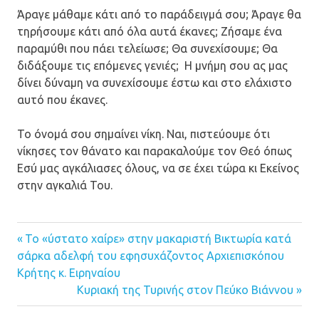
Άραγε μάθαμε κάτι από το παράδειγμά σου; Άραγε θα
τηρήσουμε κάτι από όλα αυτά έκανες; Ζήσαμε ένα
παραμύθι που πάει τελείωσε; Θα συνεχίσουμε; Θα
διδάξουμε τις επόμενες γενιές; Η μνήμη σου ας μας
δίνει δύναμη να συνεχίσουμε έστω και στο ελάχιστο
αυτό που έκανες.
Το όνομά σου σημαίνει νίκη. Ναι, πιστεύουμε ότι
νίκησες τον θάνατο και παρακαλούμε τον Θεό όπως
Εσύ μας αγκάλιασες όλους, να σε έχει τώρα κι Εκείνος
στην αγκαλιά Του.
Previous
Το «ύστατο χαίρε» στην μακαριστή Βικτωρία κατά
Πλοήγηση
σάρκα αδελφή του εφησυχάζοντος Αρχιεπισκόπου
Post:
Κρήτης κ. Ειρηναίου
άρθρων
Next
Κυριακή της Τυρινής στον Πεύκο Βιάννου
Post: