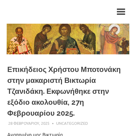
Skip
Ιερά
Ιερά
to
Μητρόπολη
content
Αρκαλοχωρίου,
Μητρόπολη
Καστελλίου
και
Αρκαλοχωρίου,
Βιάννου
Καστελλίου
και
Επικήδειος Χρήστου Μποτονάκη
στην μακαριστή Βικτωρία
Βιάννου
Τζανιδάκη. Εκφωνήθηκε στην
εξόδιο ακολουθία, 27η
Φεβρουαρίου 2025.
28 ΦΕΒΡΟΥΑΡΊΟΥ, 2025
ΠΑΤΉΡ ΜΙΧΑΉΛ ΠΑΠΑΪΩΆΝΝΟΥ
UNCATEGORIZED
Αγαπημένη μας Βικτωρία,