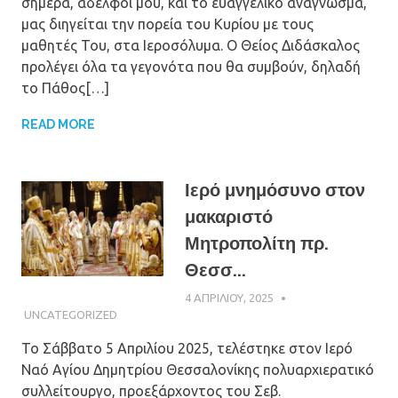
σήμερα, αδελφοί μου, και το ευαγγελικό ανάγνωσμα,
μας διηγείται την πορεία του Κυρίου με τους
μαθητές Του, στα Ιεροσόλυμα. Ο Θείος Διδάσκαλος
προλέγει όλα τα γεγονότα που θα συμβούν, δηλαδή
το Πάθος[…]
READ MORE
Ιερό μνημόσυνο στον
μακαριστό
Μητροπολίτη πρ.
Θεσσ...
4 ΑΠΡΙΛΊΟΥ, 2025
ΠΑΤΉΡ ΜΙΧΑΉΛ
ΠΑΠΑΪΩΆΝΝΟΥ
UNCATEGORIZED
Το Σάββατο 5 Απριλίου 2025, τελέστηκε στον Ιερό
Ναό Αγίου Δημητρίου Θεσσαλονίκης πολυαρχιερατικό
συλλείτουργο, προεξάρχοντος του Σεβ.