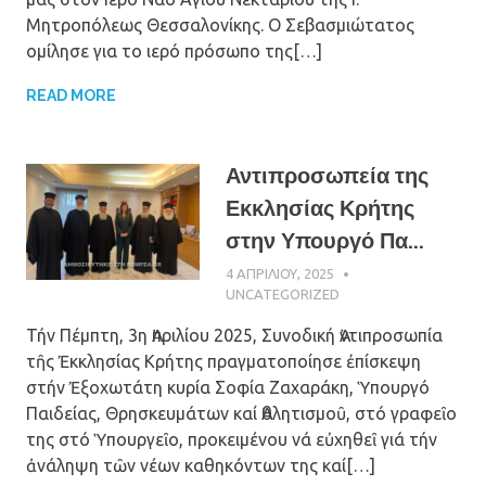
Μητροπόλεως Θεσσαλονίκης. Ο Σεβασμιώτατος
ομίλησε για το ιερό πρόσωπο της[…]
READ MORE
Αντιπροσωπεία της
Εκκλησίας Κρήτης
στην Υπουργό Πα...
4 ΑΠΡΙΛΊΟΥ, 2025
ΠΑΤΉΡ ΜΙΧΑΉΛ
ΠΑΠΑΪΩΆΝΝΟΥ
UNCATEGORIZED
Τήν Πέμπτη, 3η Ἀπριλίου 2025, Συνοδική Ἀντιπροσωπία
τῆς Ἐκκλησίας Κρήτης πραγματοποίησε ἐπίσκεψη
στήν Ἐξοχωτάτη κυρία Σοφία Ζαχαράκη, Ὑπουργό
Παιδείας, Θρησκευμάτων καί Ἀθλητισμοῦ, στό γραφεῖο
της στό Ὑπουργεῖο, προκειμένου νά εὐχηθεῖ γιά τήν
ἀνάληψη τῶν νέων καθηκόντων της καί[…]