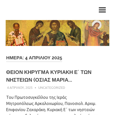
Skip
Ιερά
Ιερά
to
Μητρόπολη
content
Αρκαλοχωρίου,
Μητρόπολη
Καστελλίου
και
Αρκαλοχωρίου,
Βιάννου
Καστελλίου
και
ΗΜΈΡΑ: 4 ΑΠΡΙΛΊΟΥ 2025
Βιάννου
ΘΕΙΟΝ ΚΗΡΥΓΜΑ ΚΥΡΙΑΚΗ Ε΄ ΤΩΝ
ΝΗΣΤΕΙΩΝ (ΟΣΙΑΣ ΜΑΡΙΑ...
4 ΑΠΡΙΛΊΟΥ, 2025
ΠΑΤΉΡ ΜΙΧΑΉΛ ΠΑΠΑΪΩΆΝΝΟΥ
UNCATEGORIZED
Του Πρωτοσυγκέλλου της Ιεράς
Μητροπόλεως Αρκαλοχωρίου, Πανοσιολ. Αρχιμ.
Επιφανίου Ζαχαράκη. Κυριακή Ε΄ των νηστειών