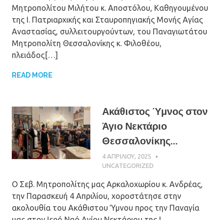
Μητροπολίτου Μιλήτου κ. Αποστόλου, Καθηγουμένου
της Ι. Πατριαρχικής και Σταυροπηγιακής Μονής Αγίας
Αναστασίας, συλλειτουργούντων, του Παναγιωτάτου
Μητροπολίτη Θεσσαλονίκης κ. Φιλοθέου,
πλειάδος[…]
READ MORE
Ακάθιστος Ύμνος στον
Άγιο Νεκτάριο
Θεσσαλονίκης...
4 ΑΠΡΙΛΊΟΥ, 2025
ΠΑΤΉΡ ΜΙΧΑΉΛ
ΠΑΠΑΪΩΆΝΝΟΥ
UNCATEGORIZED
Ο Σεβ. Μητροπολίτης μας Αρκαλοχωρίου κ. Ανδρέας,
την Παρασκευή 4 Απριλίου, χοροστάτησε στην
ακολουθία του Ακάθιστου Ύμνου προς την Παναγία
μας στον Ιερό Ναό Αγίου Νεκτάριου της Ι.