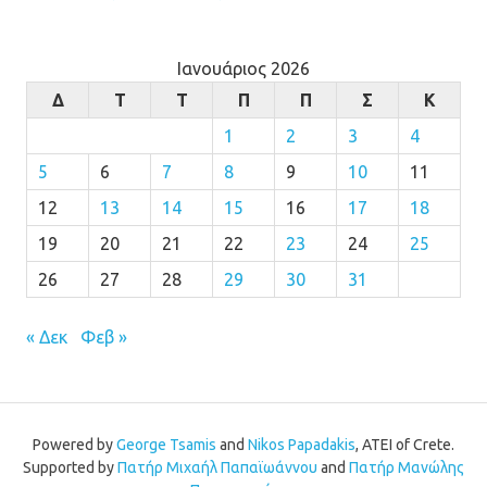
Ιανουάριος 2026
Δ
Τ
Τ
Π
Π
Σ
Κ
1
2
3
4
5
6
7
8
9
10
11
12
13
14
15
16
17
18
19
20
21
22
23
24
25
26
27
28
29
30
31
« Δεκ
Φεβ »
Powered by
George Tsamis
and
Nikos Papadakis
, ATEI of Crete.
Supported by
Πατήρ Μιχαήλ Παπαϊωάννου
and
Πατήρ Μανώλης