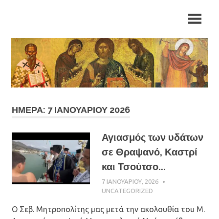
Skip
Ιερά
Ιερά
to
Μητρόπολη
content
Αρκαλοχωρίου,
Μητρόπολη
Καστελλίου
και
Αρκαλοχωρίου,
Βιάννου
Καστελλίου
και
ΗΜΈΡΑ: 7 ΙΑΝΟΥΑΡΊΟΥ 2026
Βιάννου
Αγιασμός των υδάτων
σε Θραψανό, Καστρί
και Τσούτσο...
7 ΙΑΝΟΥΑΡΊΟΥ, 2026
ΠΑΤΉΡ ΜΙΧΑΉΛ
ΠΑΠΑΪΩΆΝΝΟΥ
UNCATEGORIZED
Ο Σεβ. Μητροπολίτης μας μετά την ακολουθία του Μ.