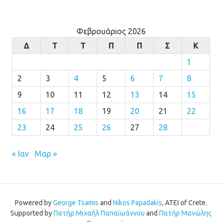
Φεβρουάριος 2026
Δ
Τ
Τ
Π
Π
Σ
Κ
1
2
3
4
5
6
7
8
9
10
11
12
13
14
15
16
17
18
19
20
21
22
23
24
25
26
27
28
« Ιαν
Μαρ »
Powered by
George Tsamis
and
Nikos Papadakis
, ATEI of Crete.
Supported by
Πατήρ Μιχαήλ Παπαϊωάννου
and
Πατήρ Μανώλης