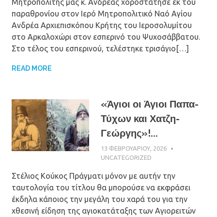
Μητροπολίτης μας κ. Ανδρέας χοροστάτησε εκ του
παραθρονίου στον Ιερό Μητροπολιτικό Ναό Αγίου
Ανδρέα Αρχιεπισκόπου Κρήτης του Ιεροσολυμίτου
στο Αρκαλοχώρι στον εσπερινό του Ψυχοσάββατου.
Στο τέλος του εσπερινού, τελέστηκε τρισάγιο[…]
READ MORE
«Άγιοι οι Άγιοι Παπα-
Τύχων και Χατζη-
Γεώργης»!...
13 ΦΕΒΡΟΥΑΡΊΟΥ, 2026
ΠΑΤΉΡ
ΜΙΧΑΉΛ
UNCATEGORIZED
ΠΑΠΑΪΩΆΝΝΟ
Στέλιος Κούκος Πράγματι μόνον με αυτήν την
ταυτολογία του τίτλου θα μπορούσε να εκφράσει
έκδηλα κάποιος την μεγάλη του χαρά του για την
χθεσινή είδηση της αγιοκατάταξης των Αγιορειτών