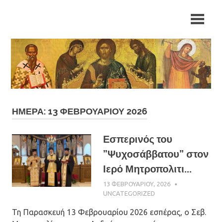
Skip
Ιερά
Ιερά
to
Μητρόπολη
content
Αρκαλοχωρίου,
Μητρόπολη
Καστελλίου
και
Αρκαλοχωρίου,
Βιάννου
Καστελλίου
και
ΗΜΈΡΑ: 13 ΦΕΒΡΟΥΑΡΊΟΥ 2026
Βιάννου
Εσπερινός του
”Ψυχοσάββατου” στον
Ιερό Μητροπολιτι...
13 ΦΕΒΡΟΥΑΡΊΟΥ, 2026
ΠΑΤΉΡ
ΜΙΧΑΉΛ
UNCATEGORIZED
ΠΑΠΑΪΩΆΝΝΟ
Τη Παρασκευή 13 Φεβρουαρίου 2026 εσπέρας, ο Σεβ.