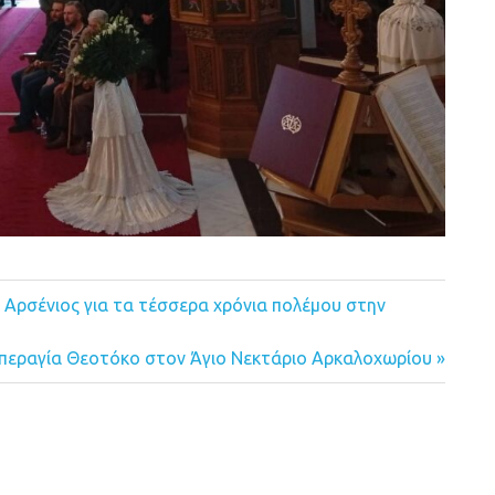
 Αρσένιος για τα τέσσερα χρόνια πολέμου στην
 Υπεραγία Θεοτόκο στον Άγιο Νεκτάριο Αρκαλοχωρίου