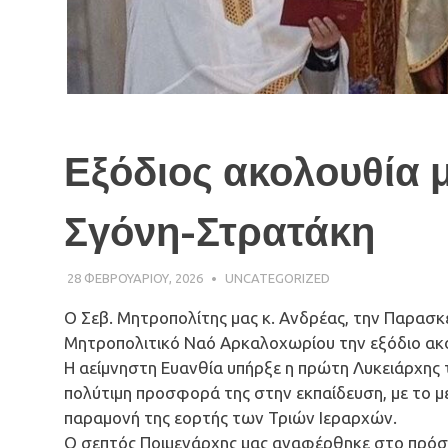
Εξόδιος ακολουθία 
Σγόνη-Στρατάκη
28 ΦΕΒΡΟΥΑΡΊΟΥ, 2026
ΠΑΤΉΡ ΜΙΧΑΉΛ ΠΑΠΑΪΩΆΝΝΟΥ
UNCATEGORIZED
Ο Σεβ. Μητροπολίτης μας κ. Ανδρέας, την Παρασκ
Μητροπολιτικό Ναό Αρκαλοχωρίου την εξόδιο ακο
Η αείμνηστη Ευανθία υπήρξε η πρώτη Λυκειάρχης τ
πολύτιμη προσφορά της στην εκπαίδευση, με το μ
παραμονή της εορτής των Τριών Ιεραρχών.
Ο σεπτός Ποιμενάρχης μας αναφέρθηκε στο πρόσ