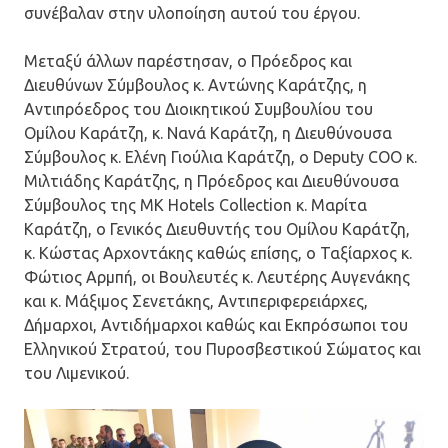
συνέβαλαν στην υλοποίηση αυτού του έργου.
Μεταξύ άλλων παρέστησαν, ο Πρόεδρος και
Διευθύνων Σύμβουλος κ. Αντώνης Καράτζης, η
Αντιπρόεδρος του Διοικητικού Συμβουλίου του
Ομίλου Καράτζη, κ. Νανά Καράτζη, η Διευθύνουσα
Σύμβουλος κ. Ελένη Γιούλια Καράτζη, ο Deputy COO κ.
Μιλτιάδης Καράτζης, η Πρόεδρος και Διευθύνουσα
Σύμβουλος της MK Hotels Collection κ. Μαρίτα
Καράτζη, ο Γενικός Διευθυντής του Ομίλου Καράτζη,
κ. Κώστας Αρχοντάκης καθώς επίσης, ο Ταξίαρχος κ.
Φώτιος Αρμπή, οι Βουλευτές κ. Λευτέρης Αυγενάκης
και κ. Μάξιμος Σενετάκης, Αντιπεριφερειάρχες,
Δήμαρχοι, Αντιδήμαρχοι καθώς και Εκπρόσωποι του
Ελληνικού Στρατού, του Πυροσβεστικού Σώματος και
του Λιμενικού.