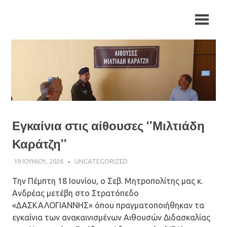
Skip
Ιερά
Ιερά
to
Μητρόπολη
content
Αρκαλοχωρίου,
Μητρόπολη
Καστελλίου
και
Αρκαλοχωρίου,
Βιάννου
Καστελλίου
και
Εγκαίνια στις αίθουσες ‘’Μιλτιάδη
Βιάννου
Καράτζη’’
19 ΙΟΥΝΊΟΥ, 2026
ΠΑΤΉΡ ΜΙΧΑΉΛ ΠΑΠΑΪΩΆΝΝΟΥ
UNCATEGORIZED
Την Πέμπτη 18 Ιουνίου, ο Σεβ. Μητροπολίτης μας κ.
Ανδρέας μετέβη στο Στρατόπεδο
«ΔΑΣΚΑΛΟΓΙΑΝΝΗΣ» όπου πραγματοποιήθηκαν τα
εγκαίνια των ανακαινισμένων Αιθουσών Διδασκαλίας