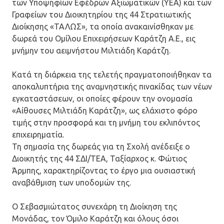
των Υποψηφίων Εφέδρων Αξιωματικών (ΥΕΑ) και των
Γραφείων του Διοικητηρίου της 44 Στρατιωτικής
Διοίκησης «ΤΑΛΩΣ», τα οποία ανακαινίσθηκαν με
δωρεά του Ομίλου Επιχειρήσεων Καράτζη Α.Ε., εις
μνήμην του αειμνήστου Μιλτιάδη Καράτζη.
Κατά τη διάρκεια της τελετής πραγματοποιήθηκαν τα
αποκαλυπτήρια της αναμνηστικής πινακίδας των νέων
εγκαταστάσεων, οι οποίες φέρουν την ονομασία
«Αίθουσες Μιλτιάδη Καράτζη», ως ελάχιστο φόρο
τιμής στην προσφορά και τη μνήμη του εκλιπόντος
επιχειρηματία.
Τη σημασία της δωρεάς για τη Σχολή ανέδειξε ο
Διοικητής της 44 ΣΔΙ/ΤΕΑ, Ταξίαρχος κ. Φώτιος
Άρμπης, χαρακτηρίζοντας το έργο μια ουσιαστική
αναβάθμιση των υποδομών της.
Ο Σεβασμιώτατος συνεχάρη τη Διοίκηση της
Μονάδας, τον Όμιλο Καράτζη και όλους όσοι