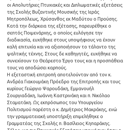
οι Απολυτήριες Πτυχιακές και Διπλωματικές εξετάσεις
της Σχολής Βυζαντινής Μουσικής της Ιεράς
Μητροπόλεως, Χρύσανθος εκ Μαδύτου ο Προύσης.
Κατά την διάρκεια της εξέτασης, παρευρέθηκε ο
σεπτός Ποιμενάρχης, ο οποίος ευλόγησε την
διαδικασία, ευχήθηκε στους υποψήφιους να έχουν
καλή επιτυχία και να αξιοποιήσουν το τάλαντο της
ψαλτικής τέχνης. Στους δε καθηγητές, ευχήθηκε να
συνεχίσουν το Θεάρεστο Έργο τους και η προσπάθεια
τους να αποδώσει καρπούς.
Η εξεταστική επιτροπή αποτελούνταν από τον κ.
Ανδρέα Γιακουμάκη Πρόεδρο της Επιτροπής και τους
κυρίους Γεώργιο Ψαρουδάκη, Εμμανουήλ
Σουργιαδάκη, Ιωάννη Καστρινάκη και π. Νικόλαο
Σταματάκη. Ως εκπρόσωπος του Υπουργείου
Πολιτισμού παρέστη ο κ. Δημήτριος Μακράκης, ενώ
την γραμματειακή υποστήριξη επιμελήθηκε ο
Γραμματέας της Σχολής π. Βασίλειος Κηπαράκης.