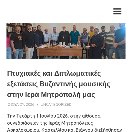
Skip
Ιερά
Ιερά
to
Μητρόπολη
content
Αρκαλοχωρίου,
Μητρόπολη
Καστελλίου
και
Αρκαλοχωρίου,
Βιάννου
Καστελλίου
και
Πτυχιακές και Διπλωματικές
Βιάννου
εξετάσεις Βυζαντινής μουσικής
στην Ιερά Μητρόπολή μας
2 ΙΟΥΛΊΟΥ, 2026
ΠΑΤΉΡ ΜΙΧΑΉΛ ΠΑΠΑΪΩΆΝΝΟΥ
UNCATEGORIZED
Την Τετάρτη 1 Ιουλίου 2026, στην αίθουσα
συνεδριάσεων της Ιεράς Μητροπόλεως
Αρκαλοχωρίου, Καστελλίου και Βιάννου διεξήχθησαν