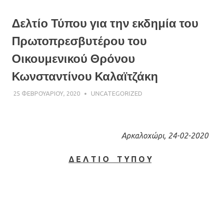
Δελτίο Τύπου για την εκδημία του
Πρωτοπρεσβυτέρου του
Οικουμενικού Θρόνου
Κωνσταντίνου Καλαϊτζάκη
25 ΦΕΒΡΟΥΑΡΊΟΥ, 2020
ΠΑΤΉΡ ΜΙΧΑΉΛ ΠΑΠΑΪΩΆΝΝΟΥ
UNCATEGORIZED
Αρκαλοχώρι, 24-02-2020
Δ Ε Λ Τ Ι Ο Τ Υ Π Ο Υ