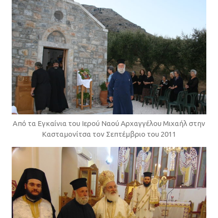
Από τα Εγκαίνια του Ιερού Ναού Αρχαγγέλου Μιχαήλ στην
Κασταμονίτσα τον Σεπτέμβριο του 2011