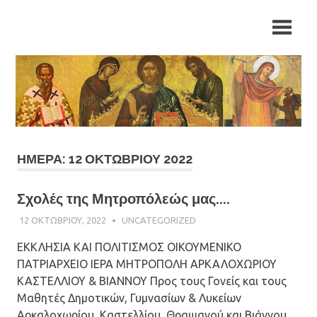
Skip
Ιερά
Ιερά
to
Μητρόπολη
content
Αρκαλοχωρίου,
Μητρόπολη
Καστελλίου
και
Αρκαλοχωρίου,
Βιάννου
Καστελλίου
και
ΗΜΈΡΑ: 12 ΟΚΤΩΒΡΊΟΥ 2022
Βιάννου
Σχολές της Μητροπόλεώς μας....
12 ΟΚΤΩΒΡΊΟΥ, 2022
ΠΑΤΉΡ ΜΙΧΑΉΛ ΠΑΠΑΪΩΆΝΝΟΥ
UNCATEGORIZED
ΕΚΚΛΗΣΙΑ ΚΑΙ ΠΟΛΙΤΙΣΜΟΣ ΟΙΚΟΥΜΕΝΙΚΟ
ΠΑΤΡΙΑΡΧΕΙΟ ΙΕΡΑ ΜΗΤΡΟΠΟΛΗ ΑΡΚΑΛΟΧΩΡΙΟΥ
ΚΑΣΤΕΛΛΙΟΥ & ΒΙΑΝΝΟΥ Προς τους Γονείς και τους
Μαθητές Δημοτικών, Γυμνασίων & Λυκείων
Αρκαλοχωρίου, Καστελλίου, Θραψανού και Βιάννου.