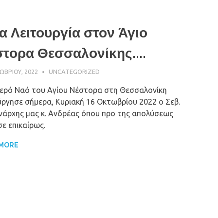
α Λειτουργία στον Άγιο
τορα Θεσσαλονίκης....
ΩΒΡΊΟΥ, 2022
ΠΑΤΉΡ ΜΙΧΑΉΛ ΠΑΠΑΪΩΆΝΝΟΥ
UNCATEGORIZED
Ιερό Ναό του Αγίου Νέστορα στη Θεσσαλονίκη
ύργησε σήμερα, Κυριακή 16 Οκτωβρίου 2022 ο Σεβ.
νάρχης μας κ. Ανδρέας όπου προ της απολύσεως
σε επικαίρως.
 MORE