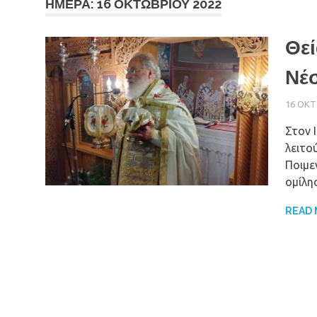
ΗΜΈΡΑ: 16 ΟΚΤΩΒΡΊΟΥ 2022
Θεί
Νέσ
16 ΟΚΤ
Στον 
λειτο
Ποιμε
ομίλη
READ