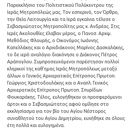
Παρεκκλήσιο του Πολιτιστικού Πολύκεντρου της
Ιεράς Μητροπόλεώς μας. Τον εσπερινό, τον Όρθρο,
την Θεία Λειτουργία και τα Ιερά εγκαίνια τέλεσε ο
Σεβασμιώτατος Μητροπολίτης μας κ. Ανδρέας. Στις
Ιερές Ακολουθίες έλαβαν μέρος, ο Πανοσ. Αρχιμ.
Μεθόδιος Φλουρής, ο Οικονόμος Ιωάννης
Καπελλάκης και ο Αρχιδιάκονος Μαρίνος Δασκαλάκης,
το δε ιερό αναλόγιο διακόνησε ο Διάκονος Πέτρος
Αράπογλου. Συμπροσευχόμενοι παρέστησαν πολλοί
κληρικοί της καθ’ημας Ιεράς Μητροπόλεως μεταξύ
άλλων ο Γενικός Αρχιερατικός Επίτροπος Πρωτοπ.
Γεώργιος Χριστοδουλάκης και ο Αναπλ. Γενικός
Αρχιερατικός Επίτροπος Πρωτοπ. Σπυρίδων
Φουκαράκης. Τέλος, ευλογήθηκαν οι προσφερόμενοι
άρτοι και ο Σεβασμιώτατος αφού ομίλησε στο
εκκλησίασμα για τον βίο του Αγίου Νέστορος
συναθλητού του Αγίου Δημητρίου, ευχήθηκε σε όλους
έτη πολλά και ευλογημένα.