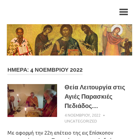
Skip
Ιερά
Ιερά
to
Μητρόπολη
content
Αρκαλοχωρίου,
Μητρόπολη
Καστελλίου
και
Αρκαλοχωρίου,
Βιάννου
Καστελλίου
και
ΗΜΈΡΑ: 4 ΝΟΕΜΒΡΊΟΥ 2022
Βιάννου
Θεία Λειτουργία στις
Αγιές Παρασκιές
Πεδιάδος....
4 ΝΟΕΜΒΡΊΟΥ, 2022
ΠΑΤΉΡ ΜΙΧΑΉΛ
ΠΑΠΑΪΩΆΝΝΟΥ
UNCATEGORIZED
Με αφορμή την 22η επέτειο της εις Επίσκοπον