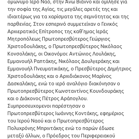
ομώνυμο Ιερό Ναό, στην Άνω Βιάννο και ομίλησε για
την σοφία της Αγίας, τις μεγάλες αρετές της και
ιδιαιτέρως για τα χαρίσματα της σεμνότητας και της
παρθενίας. Στον εσπερινό συμμετείχαν ο Γενικός
Αρχιερατικός Επίτροπος της καθ’ημας Ιεράς
Μητροπόλεως Πρωτοπρεσβύτερος Γεώργιος
Χριστοδουλάκης, ο Πρωτοπρεσβύτερος Νικόλαος
Κονσολάκης, οι Οικονόμοι: Αντώνιος Λουλάκης,
Εμμανουήλ Ραπτάκης, Νικόλαος Δουλγεράκης και
Εμμανουήλ Πνευματικάκης, ο Πρεσβύτερος Δημήτριος
Χριστοδουλάκης και ο Αρχιδιάκονος Μαρίνος
Δασκαλάκης, ενώ το ιερό αναλόγιο διακόνησαν ο
Πρωτοπρεσβύτερος Κωνσταντίνος Κουνδουράκης
και ο Διάκονος Πέτρος Αράπογλου.
Συμπροσευχομενοι παρέστησαν ο
Πρωτοπρεσβύτερος Ιωάννης Κοντάκης, εφημέριος
του Ιερού Ναού και ο Πρωτοπρεσβύτερος
Πολυχρόνης Μπριντάκης ενώ το παρών έδωσε
μεταξύ άλλων, ο Πρόεδρος του Περιφερειακού