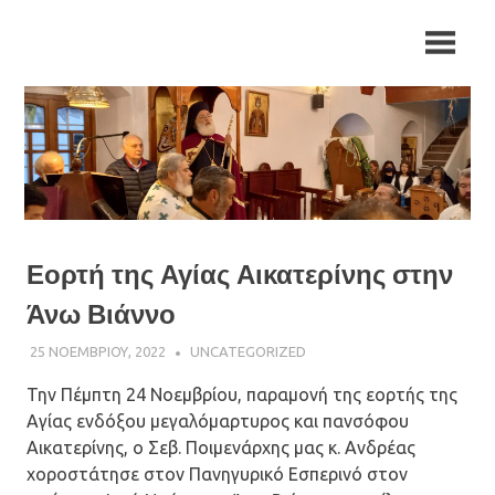
Skip
Ιερά
Ιερά
to
Μητρόπολη
content
Αρκαλοχωρίου,
Μητρόπολη
Καστελλίου
και
Αρκαλοχωρίου,
Βιάννου
Καστελλίου
και
Εορτή της Αγίας Αικατερίνης στην
Βιάννου
Άνω Βιάννο
25 ΝΟΕΜΒΡΊΟΥ, 2022
ΠΑΤΉΡ ΜΙΧΑΉΛ ΠΑΠΑΪΩΆΝΝΟΥ
UNCATEGORIZED
Την Πέμπτη 24 Νοεμβρίου, παραμονή της εορτής της
Αγίας ενδόξου μεγαλόμαρτυρος και πανσόφου
Αικατερίνης, ο Σεβ. Ποιμενάρχης μας κ. Ανδρέας
χοροστάτησε στον Πανηγυρικό Εσπερινό στον