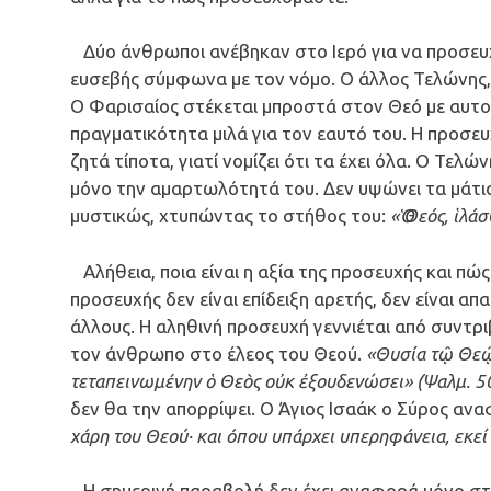
Δύο άνθρωποι ανέβηκαν στο Ιερό για να προσευχ
ευσεβής σύμφωνα με τον νόμο. Ο άλλος Τελώνης
Ο Φαρισαίος στέκεται μπροστά στον Θεό με αυτο
πραγματικότητα μιλά για τον εαυτό του. Η προσευ
ζητά τίποτα, γιατί νομίζει ότι τα έχει όλα. Ο Τελώ
μόνο την αμαρτωλότητά του. Δεν υψώνει τα μάτια 
μυστικώς, χτυπώντας το στήθος του:
«Ὁ Θεός, ἱλ
Αλήθεια, ποια είναι η αξία της προσευχής και πώς
προσευχής δεν είναι επίδειξη αρετής, δεν είναι 
άλλους. Η αληθινή προσευχή γεννιέται από συντρι
τον άνθρωπο στο έλεος του Θεού.
«Θυσία τῷ Θεῷ 
τεταπεινωμένην ὁ Θεὸς οὐκ ἐξουδενώσει» (Ψαλμ. 50
δεν θα την απορρίψει. Ο Άγιος Ισαάκ ο Σύρος ανα
χάρη του Θεού· και όπου υπάρχει υπερηφάνεια, εκεί 
Η σημερινή παραβολή δεν έχει αναφορά μόνο στη