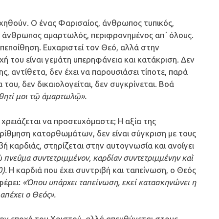
ηθούν. Ο ένας Φαρισαίος, άνθρωπος τυπικός,
, άνθρωπος αμαρτωλός, περιφρονημένος απ΄ όλους.
πεποίθηση. Ευχαριστεί τον Θεό, αλλά στην
χή του είναι γεμάτη υπερηφάνεια και κατάκριση. Δεν
νης, αντίθετα, δεν έχει να παρουσιάσει τίποτε, παρά
του, δεν δικαιολογείται, δεν συγκρίνεται. Βοά
άσθητί μοι τῷ ἁμαρτωλῷ».
 χρειάζεται να προσευχόμαστε; Η αξία της
απαρίθμηση κατορθωμάτων, δεν είναι σύγκριση με τους
βή καρδιάς, στηρίζεται στην αυτογνωσία και ανοίγει
πνεῦμα συντετριμμένον, καρδίαν συντετριμμένην καὶ
).
Η καρδιά που έχει συντριβή και ταπείνωση, ο Θεός
φέρει:
«Όπου υπάρχει ταπείνωση, εκεί κατασκηνώνει η
απέχει ο Θεός».
ν εποχή του Χριστού, αλλά απευθύνεται στους