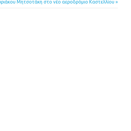
υριάκου Μητσοτάκη στο νέο αεροδρόμιο Καστελλίου