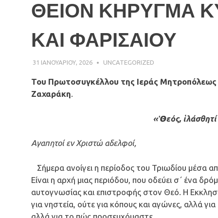
ΘΕΙΟΝ ΚΗΡΥΓΜΑ Κ
ΚΑΙ ΦΑΡΙΣΑΙΟΥ
31 ΙΑΝΟΥΑΡΊΟΥ, 2026
ΠΑΤΉΡ ΜΙΧΑΉΛ ΠΑΠΑΪΩΆΝΝΟΥ
UNCATEGORIZED
Του Πρωτοσυγκέλλου της Ιεράς Μητροπόλεως Α
Ζαχαράκη
.
«Ὁ Θεός, ἱλάσθη
Αγαπητοί εν Χριστώ αδελφοί,
Σήμερα ανοίγει η περίοδος του Τριωδίου μέσα α
Είναι η αρχή μιας περιόδου, που οδεύει σ΄ ένα δρ
αυτογνωσίας και επιστροφής στον Θεό. Η Εκκλησία
για νηστεία, ούτε για κόπους και αγώνες, αλλά γι
αλλά για το πώς προσευχόμαστε.