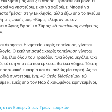
Εκκλησία μας λέει ξεκάθαρα: Πρόσεχε όχι μόνο τι
ορεί να νηστεύουμε και να χαθούμε. Μπορεί να
αστε ‘’μέσα’’ στην Εκκλησία, αλλά έξω από το πνεύμα
η της ψυχής μας: «Κύριε, ελέησόν με τον
ει ο Άγιος Εφραίμ ο Σύρος:
«Η ταπείνωση ανοίγει τις
».
αι άχρηστα. Η νηστεία χωρίς ταπείνωση, γίνεται
ολογία. Ο εκκλησιασμός χωρίς ταπείνωση γίνεται
ο θεμέλιο όλου του Τριωδίου. Όχι λόγια μεγάλα. Όχι
, τότε η νηστεία που έρχεται θα έχει νόημα. Τότε η
 προσωπική εμπειρία και όχι απλώς μία εορτή. Ας τα
αρδιά συντετριμμένη
: «Ο Θεός, ἱλάσθητί μοι τῶ
με κι εμείς από τον Ναό δικαιωμένοι, ειρηνευμένοι,
ς στον Εσπερινό των Τριών Ιεραρχών