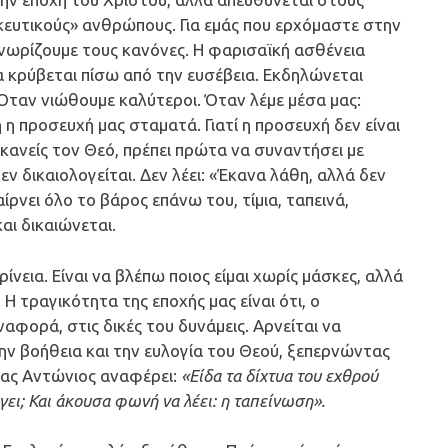
κευτικούς» ανθρώπους. Για εμάς που ερχόμαστε στην
γνωρίζουμε τους κανόνες. Η φαρισαϊκή ασθένεια
να κρύβεται πίσω από την ευσέβεια. Εκδηλώνεται
 Όταν νιώθουμε καλύτεροι. Όταν λέμε μέσα μας:
ή η προσευχή μας σταματά. Γιατί η προσευχή δεν είναι
 κανείς τον Θεό, πρέπει πρώτα να συναντήσει με
εν δικαιολογείται. Δεν λέει: «Έκανα λάθη, αλλά δεν
ίρνει όλο το βάρος επάνω του, τίμια, ταπεινά,
αι δικαιώνεται.
ίνεια. Είναι να βλέπω ποιος είμαι χωρίς μάσκες, αλλά
 Η τραγικότητα της εποχής μας είναι ότι, ο
φορά, στις δικές του δυνάμεις. Αρνείται να
την βοήθεια και την ευλογία του Θεού, ξεπερνώντας
έγας Αντώνιος αναφέρει:
«Είδα τα δίχτυα του εχθρού
γει; Και άκουσα φωνή να λέει: η ταπείνωση».