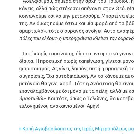
Αδελφοί μου, σήμερα στην αρχή του Τριωδίου, η 
κάνεις, αλλά πώς στέκεσαι απέναντι στον Θεό. Μπ
κοινωνούμε και να μην μετανοούμε. Μπορεί να είμ
της. Αν όμως πούμε έστω και μία φορά από τα βάθ
αμαρτωλό», τότε ο ουρανός ανοίγει. Αυτό αναφέρ
πύλες του ελέους· η υπερηφάνεια κλείνει τον ουρανό
Γιατί χωρίς ταπείνωση, όλα τα πνευματικά γίνοντ
δίαιτα. Η προσευχή χωρίς ταπείνωση, γίνεται μον
φαρισαϊσμός. Ας γίνει, λοιπόν, αυτή η προσευχή τ
συγκρίσεις. Όχι αυτοδικαίωση. Αν το κάνουμε αυτό
μετάνοια θα γίνει χαρά. Τότε η Ανάσταση θα είναι
επαναλαμβάνουμε όχι μόνο με τα χείλη, αλλά με κ
ἁμαρτωλῷ»
. Και τότε, όπως ο Τελώνης, θα κατεβού
ευλογημένοι, ανακαινισμένοι. Αμήν!
Previous
Κοπή Αγιοβασιλόπιτας της Ιεράς Μητροπόλεώς μα