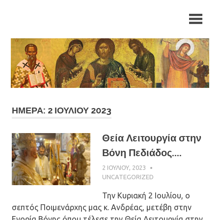
Skip
Ιερά
Ιερά
to
Μητρόπολη
content
Αρκαλοχωρίου,
Μητρόπολη
Καστελλίου
και
Αρκαλοχωρίου,
Βιάννου
Καστελλίου
και
ΗΜΈΡΑ: 2 ΙΟΥΛΊΟΥ 2023
Βιάννου
Θεία Λειτουργία στην
Βόνη Πεδιάδος....
2 ΙΟΥΛΊΟΥ, 2023
ΠΑΤΉΡ ΜΙΧΑΉΛ
ΠΑΠΑΪΩΆΝΝΟΥ
UNCATEGORIZED
Την Κυριακή 2 Ιουλίου, ο
σεπτός Ποιμενάρχης μας κ. Ανδρέας, μετέβη στην
Ενορία Βόνης όπου τέλεσε την Θεία Λειτουργία στην