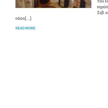
του ε
κηρύσ
Σεβ. 
πάσα[…]
READ MORE