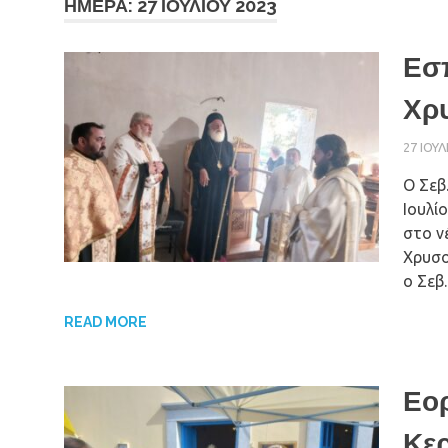
ΗΜΈΡΑ: 27 ΙΟΥΛΊΟΥ 2023
Εσπ
Χρυ
27 ΙΟΥΛ
Ο Σεβ
Ιουλί
στο ν
Χρυσο
ο Σεβ
READ MORE
Εο
Κερ