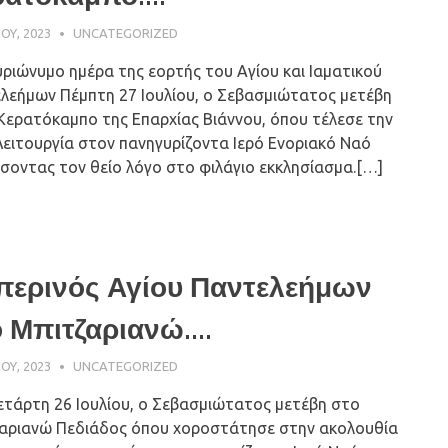
ΊΟΥ, 2023
ΠΑΤΉΡ ΜΙΧΑΉΛ ΠΑΠΑΪΩΆΝΝΟΥ
UNCATEGORIZED
υριώνυμο ημέρα της εορτής του Αγίου και Ιαματικού
λεήμων Πέμπτη 27 Ιουλίου, ο Σεβασμιώτατος μετέβη
Κερατόκαμπο της Επαρχίας Βιάννου, όπου τέλεσε την
Λειτουργία στον πανηγυρίζοντα Ιερό Ενοριακό Ναό
σοντας τον θείο λόγο στο φιλάγιο εκκλησίασμα.[…]
περινός Αγίου Παντελεήμων
 Μπιτζαριανώ....
ΊΟΥ, 2023
ΠΑΤΉΡ ΜΙΧΑΉΛ ΠΑΠΑΪΩΆΝΝΟΥ
UNCATEGORIZED
ετάρτη 26 Ιουλίου, ο Σεβασμιώτατος μετέβη στο
αριανώ Πεδιάδος όπου χοροστάτησε στην ακολουθία