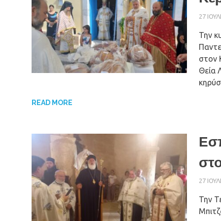
27 ΙΟΥΛ
Την κ
Παντε
στον 
Θεία 
κηρύσ
READ MORE
Εσ
στο
27 ΙΟΥΛ
Την Τ
Μπιτζ