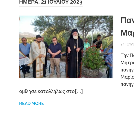
ΗΜΈΡΑ: 21 ΙΟΥΛΊΟΥ 2023
Πα
Μαρ
21 ΙΟΥΛ
Την Π
Μητρο
πανηγ
Μαρία
πανηγ
ομίλησε καταλλήλως στο[…]
READ MORE