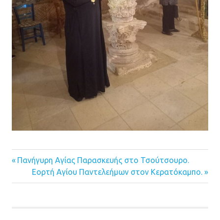
Previous
Πανήγυρη Αγίας Παρασκευής στο Τσούτσουρο.
Πλοήγηση
Post:
Next
Εορτή Αγίου Παντελεήμων στον Κερατόκαμπο.
Post:
άρθρων