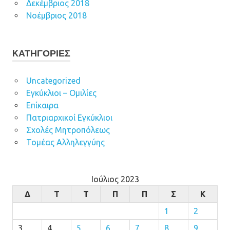
Δεκέμβριος 2018
Νοέμβριος 2018
KΑΤΗΓΟΡΊΕΣ
Uncategorized
Εγκύκλιοι – Ομιλίες
Επίκαιρα
Πατριαρχικοί Εγκύκλιοι
Σχολές Μητροπόλεως
Τομέας Αλληλεγγύης
Ιούλιος 2023
Δ
Τ
Τ
Π
Π
Σ
Κ
1
2
3
4
5
6
7
8
9